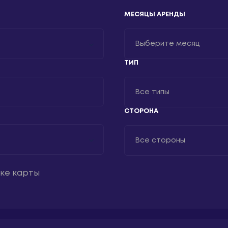
МЕСЯЦЫ АРЕНДЫ
Выберите месяц
ТИП
Январь
Февраль
Все типы
Март
СТОРОНА
Все типы
Апрель
Билборд
Все стороны
Май
Пиллар
Июнь
А
Сити-формат
тке карты
Июль
Б
Ситиборд
Август
В
Суперсайт
Сентябрь
Цифровой билбор