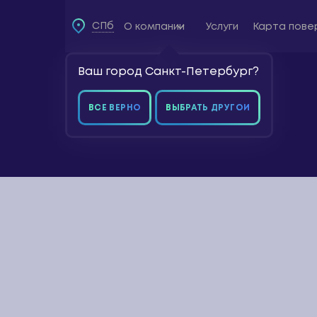
СПб
О компании
Услуги
Карта пове
Ваш город Санкт-Петербург?
Главная страница
»
Гриф
О компании
ВСЕ ВЕРНО
ВЫБРАТЬ ДРУГОЙ
Услуги
Поиск
Карта
поверхностей